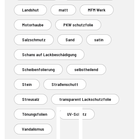
Landshut
matt
MFM Werk
Motorhaube
PKW schutzfolie
Salzschmutz
Sand
satin
Schans auf Lackbeschädigung
Scheibenfolierung
selbstheilend
Stein
Straßenschutt
Streusalz
transparent Lackschutzfolie
Tönungsfolien
UV-Schutz
Vandalismus