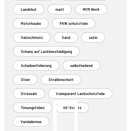
Landshut
matt
MFM Werk
Motorhaube
PKW schutzfolie
Salzschmutz
Sand
satin
Schans auf Lackbeschädigung
Scheibenfolierung
selbstheilend
Stein
Straßenschutt
Streusalz
transparent Lackschutzfolie
Tönungsfolien
UV-Schutz
Vandalismus