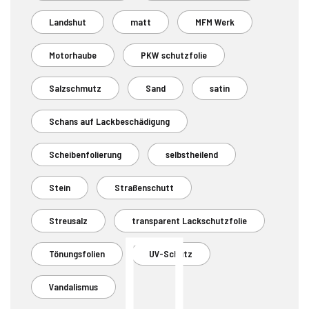
Landshut
matt
MFM Werk
Motorhaube
PKW schutzfolie
Salzschmutz
Sand
satin
Schans auf Lackbeschädigung
Scheibenfolierung
selbstheilend
Stein
Straßenschutt
Streusalz
transparent Lackschutzfolie
Tönungsfolien
UV-Schutz
Vandalismus