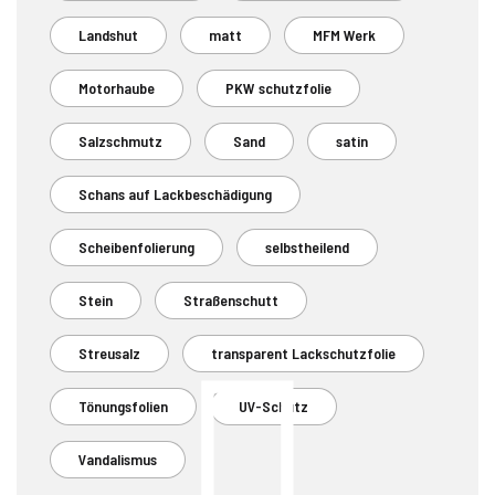
Landshut
matt
MFM Werk
Motorhaube
PKW schutzfolie
Salzschmutz
Sand
satin
Schans auf Lackbeschädigung
Scheibenfolierung
selbstheilend
Stein
Straßenschutt
Streusalz
transparent Lackschutzfolie
Tönungsfolien
UV-Schutz
Vandalismus